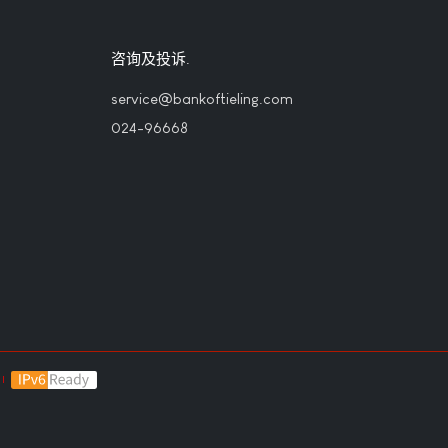
咨询及投诉
service@bankoftieling.com
024-96668
|