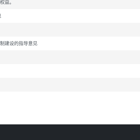
法权益。
见
机制建设的指导意见
知